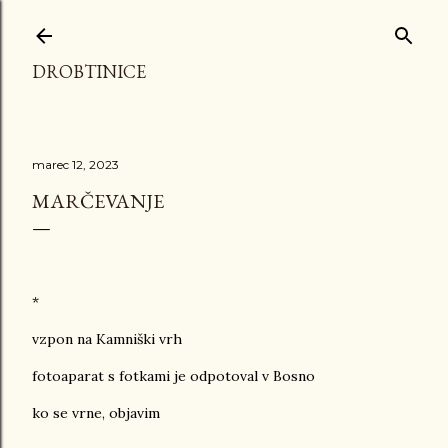
Preskoči na glavno vsebino
DROBTINICE
marec 12, 2023
MARČEVANJE
*
vzpon na Kamniški vrh
fotoaparat s fotkami je odpotoval v Bosno
ko se vrne, objavim